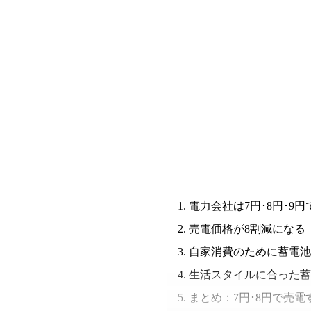
太陽光発電の収支は黒字！
電気代は月あたり2千円～3千円！
太陽光ライフを発信中！収支がプラスの理由も紹介していま
実際の発電量や電気代などは詳細記事をご覧ください。
太陽光ライフの詳細記事はこちら
電力会社は7円･8円･9
売電価格が8割減になる
自家消費のために蓄電池
生活スタイルに合った蓄
まとめ：7円･8円で売