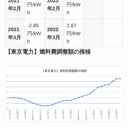
2021
2022
円/kW
円/kW
年2月
年2月
h
h
-2.85
2.67
2021
2022
円/kW
円/kW
年3月
年3月
h
h
【東京電力】燃料費調整額の推移