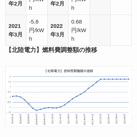
年2月
年2月
h
h
-5.8
0.68
2021
2022
円/kW
円/kW
年3月
年3月
h
h
【北陸電力】燃料費調整額の推移