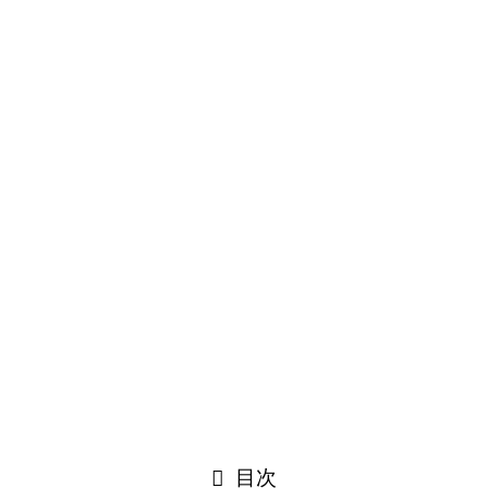
しろくま電力の口コミ･評判
参考サイト
総務省
厚生労働省
経済産業省
国民生活センター
運営者情報
免責事項
お問い合わせ
©
固定費削減マイスター.
トップへ
閉じる
目次